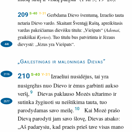
209
S-40
Y-31
Gerbdama Dievo šventumą, Izraelio tauta
netaria Dievo vardo. Skaitant Šventąjį Raštą, apreikštasis
vardas pakeičiamas dievišku titulu: „Viešpats“ (
Adonai
,
graikiškai
Kyrios
). Tuo titulu bus patvirtinta ir Jėzaus
dievystė: „Jėzus yra Viešpats“.
446
„Gailestingas ir maloningas Dievas“
210
S-40
Y-31
2116
Izraeliui nusidėjus, tai yra
nusigręžus nuo Dievo ir ėmus garbinti aukso
9
veršį,
Dievas paklauso Mozės užtarimo ir
sutinka žygiuoti su neištikima tauta,
tuo
2577
10
parodydamas savo meilę.
Kai Mozė prašo
Dievą parodyti jam savo šlovę, Dievas atsako:
„Aš padarysiu, kad praeis prieš tave visas mano