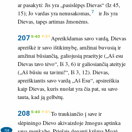
ar pasakyti: Jis yra „pasislėpęs Dievas“ (
Iz 45,
7
15
); Jo vardas yra nenusakomas,
ir Jis yra
Dievas, tapęs artimas žmonėms.
207
S-40
Y-31
Apreikšdamas savo vardą, Dievas
apreiškė ir savo ištikimybę, amžinai buvusią ir
amžinai būsiančią, galiojusią praeityje („Aš esu
Dievas tavo tėvo“,
Iš 3, 6
) ir galiosiančią ateityje
(„Aš būsiu su tavimi!“,
Iš 3, 12
). Dievas,
apreiškiantis savo vardą „Aš Esu“, apsireiškia
kaip Dievas, kuris nuolat yra čia pat, su savo
tauta, kad ją gelbėtų.
208
S-40
Y-31
To traukiančio į save ir
slėpiningo Dievo akivaizdoje žmogus aptinka
savo menkybę.
Priešais degantį krūmą Mozė
724