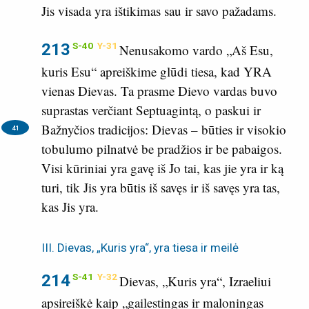
Jis visada yra ištikimas sau ir savo pažadams.
213
S-40
Y-31
Nenusakomo vardo „Aš Esu,
kuris Esu“ apreiškime glūdi tiesa, kad YRA
vienas Dievas. Ta prasme Dievo vardas buvo
suprastas verčiant Septuagintą, o paskui ir
Bažnyčios tradicijos:
Dievas – būties ir visokio
41
tobulumo pilnatvė be pradžios ir be pabaigos.
Visi kūriniai yra gavę iš Jo tai, kas jie yra ir ką
turi, tik Jis yra būtis iš savęs ir iš savęs yra tas,
kas Jis yra.
III. Dievas, „Kuris yra“, yra tiesa ir meilė
214
S-41
Y-32
Dievas, „Kuris yra“, Izraeliui
apsireiškė kaip „gailestingas ir maloningas