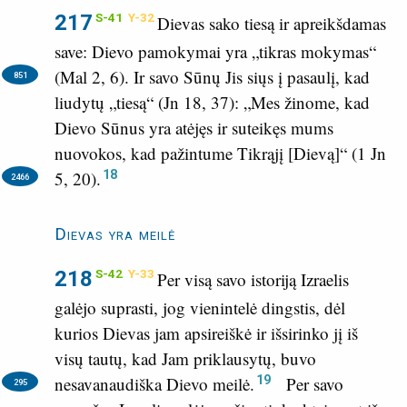
217
S-41
Y-32
Dievas sako tiesą ir apreikšdamas
save: Dievo pamokymai yra „tikras mokymas“
(
Mal 2, 6
).
Ir savo Sūnų Jis siųs į pasaulį, kad
851
liudytų „tiesą“ (
Jn 18, 37
): „Mes žinome, kad
Dievo Sūnus yra atėjęs ir suteikęs mums
nuovokos, kad pažintume Tikrąjį [Dievą]“ (
1 Jn
18
5, 20
).
2466
Dievas yra meilė
218
S-42
Y-33
Per visą savo istoriją Izraelis
galėjo suprasti, jog vienintelė dingstis, dėl
kurios Dievas jam apsireiškė ir išsirinko jį iš
visų tautų, kad Jam priklausytų, buvo
19
nesavanaudiška Dievo meilė.
Per savo
295