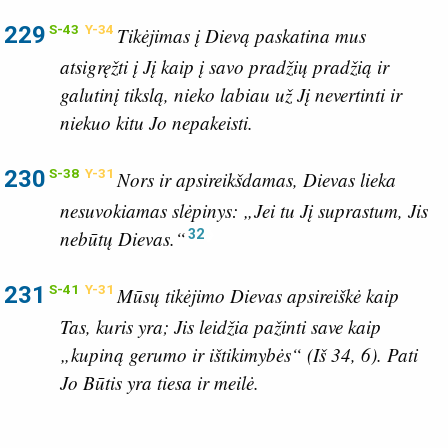
229
S-43
Y-34
Tikėjimas į Dievą paskatina mus
atsigręžti į Jį kaip į savo pradžių pradžią ir
galutinį tikslą, nieko labiau už Jį nevertinti ir
niekuo kitu Jo nepakeisti.
230
S-38
Y-31
Nors ir apsireikšdamas, Dievas lieka
nesuvokiamas slėpinys: „Jei tu Jį suprastum, Jis
32
nebūtų Dievas.“
231
S-41
Y-31
Mūsų tikėjimo Dievas apsireiškė kaip
Tas, kuris yra; Jis leidžia pažinti save kaip
„kupiną gerumo ir ištikimybės“ (
Iš 34, 6
). Pati
Jo Būtis yra tiesa ir meilė.