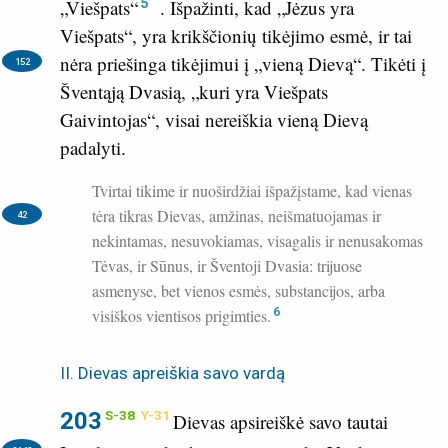
5
„Viešpats“
. Išpažinti, kad „Jėzus yra
Viešpats“, yra krikščionių tikėjimo esmė, ir tai
nėra priešinga tikėjimui į „vieną Dievą“.
Tikėti į
152
Šventąją Dvasią, „kuri yra Viešpats
Gaivintojas“, visai nereiškia vieną Dievą
padalyti.
Tvirtai tikime ir nuoširdžiai išpažįstame, kad vienas
tėra tikras Dievas,
amžinas, neišmatuojamas ir
42
nekintamas, nesuvokiamas, visagalis ir nenusakomas
Tėvas, ir Sūnus, ir Šventoji Dvasia: trijuose
asmenyse, bet vienos esmės, substancijos, arba
visiškos vientisos prigimties.
6
II. Dievas apreiškia savo vardą
203
S-38
Y-31
Dievas apsireiškė savo tautai