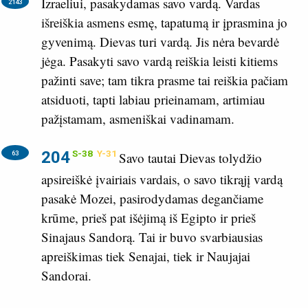
Izraeliui, pasakydamas savo vardą.
Vardas
2143
išreiškia asmens esmę, tapatumą ir įprasmina jo
gyvenimą. Dievas turi vardą. Jis nėra bevardė
jėga. Pasakyti savo vardą reiškia leisti kitiems
pažinti save; tam tikra prasme tai reiškia pačiam
atsiduoti, tapti labiau prieinamam, artimiau
pažįstamam, asmeniškai vadinamam.
204
S-38
Y-31
63
Savo tautai Dievas tolydžio
apsireiškė įvairiais vardais, o savo tikrąjį vardą
pasakė Mozei, pasirodydamas degančiame
krūme, prieš pat išėjimą iš Egipto ir prieš
Sinajaus Sandorą. Tai ir buvo svarbiausias
apreiškimas tiek Senajai, tiek ir Naujajai
Sandorai.