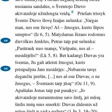
nusiauna sandalus, o Šventojo Dievo
8
akivaizdoje užsidengia veidą.
Priešais trissyk
Švento Dievo šlovę Izaijas sušunka: „Vargas
man, nes esu žuvęs! Aš – žmogus, kurio lūpos
suteptos“ (
Iz 6, 5
). Matydamas Jėzaus rodomus
dieviškus ženklus, Petras taip pat sušunka:
448
„Pasitrauk nuo manęs, Viešpatie, nes aš –
nusidėjėlis!“ (
Lk 5, 8
). Bet kadangi Dievas yra
šventas, Jis gali atleisti žmogui, kuris
prisipažįsta Jam nusidėjęs:
„Nebausiu tavęs
388
degančiu įniršiu, [...] nes aš esu Dievas, o ne
žmogus, – Šventasis tarp jūsų“ (
Oz 11, 9
).
Apaštalas Jonas taip pat pasakys: „Jo
akivaizdoje nuraminsime savo širdį, jei mūsų
širdis imtų mus smerkti: Dievas didesnis už
mūsų širdį ir viską pažįsta“ (
1 Jn 3, 19–20
).