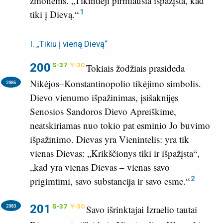
žmonėms. „Tikintieji pirmiausia išpažįsta, kad
1
tiki į Dievą.“
I. „Tikiu į vieną Dievą“
200
S-37
Y-30
Tokiais žodžiais prasideda
Nikėjos–Konstantinopolio tikėjimo simbolis.
2085
Dievo vienumo išpažinimas, įsišaknijęs
Senosios Sandoros Dievo Apreiškime,
neatskiriamas nuo tokio pat esminio Jo buvimo
išpažinimo. Dievas yra Vienintelis: yra tik
vienas Dievas: „Krikščionys tiki ir išpažįsta“,
„kad yra vienas Dievas – vienas savo
2
prigimtimi, savo substancija ir savo esme.“
201
S-37
Y-30
2083
Savo išrinktajai Izraelio tautai