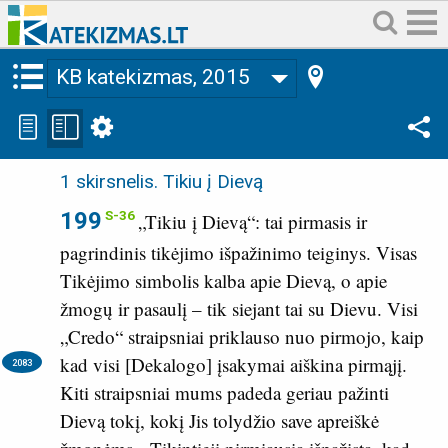
KB katekizmas, 2015
1 skirsnelis
.
Tikiu į Dievą
199
S-36
„Tikiu į Dievą“: tai pirmasis ir
pagrindinis tikėjimo išpažinimo teiginys. Visas
Tikėjimo simbolis kalba apie Dievą, o apie
žmogų ir pasaulį – tik siejant tai su Dievu. Visi
„Credo“ straipsniai priklauso nuo pirmojo, kaip
kad visi [Dekalogo] įsakymai aiškina pirmąjį.
2083
Kiti straipsniai mums padeda geriau pažinti
Dievą tokį, kokį Jis tolydžio save apreiškė