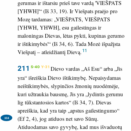
gerumas ir ištarsiu prieš tave vardą 'VIEŠPATS
[YHWH]'“ (
Iš 33, 19
). Ir Viešpats praėjo pro
Mozę tardamas: „VIEŠPATS, VIEŠPATS
[YHWH, YHWH], esu gailestingas ir
maloningas Dievas, lėtas pykti, kupinas gerumo
ir ištikimybės'“ (
Iš 34, 6
). Tada Mozė išpažįsta
11
Viešpatį – atleidžiantį Dievą.
211
S-40
Y-31
Dievo vardas „Aš Esu“ arba „Jis
yra“ išreiškia Dievo ištikimybę. Nepaisydamas
neištikimybės, slypinčios žmonių nuodėmėje,
kuri užtraukia bausmę, Jis yra „lydintis gerumu
lig tūkstantosios kartos“ (
Iš 34, 7
). Dievas
apreiškia, kad yra taip „apstus gailestingumo“
(
Ef 2, 4
), jog atiduos net savo Sūnų.
604
Atiduodamas savo gyvybę, kad mus išvaduotų