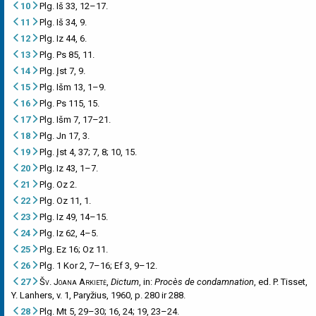
10
Plg. Iš 33, 12–17.
11
Plg. Iš 34, 9.
12
Plg. Iz 44, 6.
13
Plg. Ps 85, 11.
14
Plg. Įst 7, 9.
15
Plg. Išm 13, 1–9.
16
Plg. Ps 115, 15.
17
Plg. Išm 7, 17–21.
18
Plg. Jn 17, 3.
19
Plg. Įst 4, 37; 7, 8; 10, 15.
20
Plg. Iz 43, 1–7.
21
Plg. Oz 2.
22
Plg. Oz 11, 1.
23
Plg. Iz 49, 14–15.
24
Plg. Iz 62, 4–5.
25
Plg. Ez 16; Oz 11.
26
Plg. 1 Kor 2, 7–16; Ef 3, 9–12.
27
Šv. Joana Arkietė
,
Dictum
, in:
Procès de condamnation
, ed. P. Tisset,
Y. Lanhers, v. 1, Paryžius, 1960, p. 280 ir 288.
28
Plg. Mt 5, 29–30; 16, 24; 19, 23–24.