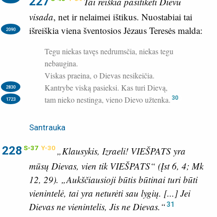
227
Tai reiškia pasitikėti Dievu
visada
, net ir nelaimei ištikus. Nuostabiai tai
išreiškia viena šventosios Jėzaus Teresės malda:
2090
Tegu niekas tavęs nedrumsčia, niekas tegu
nebaugina.
Viskas praeina, o Dievas nesikeičia.
Kantrybe viską pasieksi. Kas turi Dievą,
2830
tam nieko nestinga, vieno Dievo užtenka.
30
1723
Santrauka
228
S-37
Y-30
„Klausykis, Izraeli! VIEŠPATS yra
mūsų Dievas, vien tik VIEŠPATS“ (
Įst 6, 4; Mk
12, 29
). „Aukščiausioji būtis būtinai turi būti
vienintelė, tai yra neturėti sau lygių. [...] Jei
31
Dievas ne vienintelis, Jis ne Dievas.“