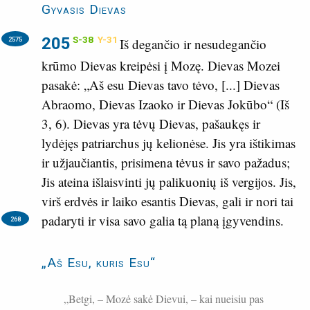
Gyvasis Dievas
205
S-38
Y-31
2575
Iš degančio ir nesudegančio
krūmo Dievas kreipėsi į Mozę. Dievas Mozei
pasakė: „Aš esu Dievas tavo tėvo, [...] Dievas
Abraomo, Dievas Izaoko ir Dievas Jokūbo“ (
Iš
3, 6
). Dievas yra tėvų Dievas, pašaukęs ir
lydėjęs patriarchus jų kelionėse. Jis yra ištikimas
ir užjaučiantis, prisimena tėvus ir savo pažadus;
Jis ateina išlaisvinti jų palikuonių iš vergijos. Jis,
virš erdvės ir laiko esantis Dievas, gali ir nori tai
padaryti ir visa savo galia tą planą įgyvendins.
268
„Aš Esu, kuris Esu“
„Betgi, – Mozė sakė Dievui, – kai nueisiu pas