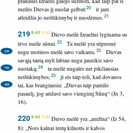
pranašus Izraelis galėjo sužinoti, kad taip pat iš
20
meilės Dievas jį nuolat gelbsti
ir jam
21
atleidžia jo neištikimybę ir nuodėmes.
219
S-42
Y-33
Dievo meilė Izraeliui lyginama su
22
tėvo meile sūnui.
Ta meilė yra stipresnė
23
negu motinos meilė savo vaikams.
Dievas
239
savąją tautą myli labiau negu jaunikis savo
24
nuotaką;
ta meilė nugalės net pikčiausias
796
25
neištikimybes;
ji eis taip toli, kad dovanos
tai, kas brangiausia:
„Dievas taip pamilo
458
pasaulį, jog atidavė savo viengimį Sūnų“ (
Jn 3,
16
).
220
S-42
Y-33
Dievo meilė yra „amžina“ (
Iz 54,
8
): „Nors kalnai imtų kilnotis ir kalvos