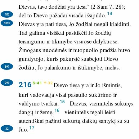
Dievas, tavo žodžiai yra tiesa“ (
2 Sam 7, 28
);
14
dėl to Dievo pažadai visada išsipildo.
156
Dievas yra pati tiesa, Jo žodžiai negali klaidinti.
1063
Tad galima visiškai pasitikėti Jo žodžių
teisingumu ir tikimybe visuose dalykuose.
Žmogaus nuodėmės ir nuopuolio pradžia buvo
gundytojo, kuris pakurstė suabejoti Dievo
žodžiu, Jo palankumu ir ištikimybe, melas.
397
216
S-41
Y-32
295
Dievo tiesa yra ir Jo išmintis,
kuri vadovauja visai pasaulio sukūrimo ir
15
valdymo tvarkai.
Dievas, vienintelis sukūręs
16
dangų ir žemę,
vienintelis tegali leisti
autentiškai pažinti sukurtų daiktų santykį su su
17
Juo.
32