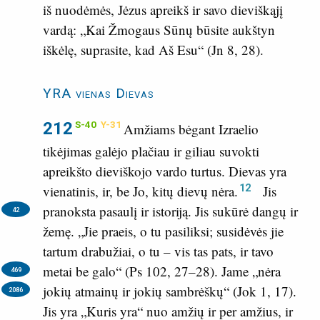
iš nuodėmės, Jėzus apreikš ir savo dieviškąjį
vardą: „Kai Žmogaus Sūnų būsite aukštyn
iškėlę, suprasite, kad Aš Esu“ (
Jn 8, 28
).
YRA vienas Dievas
212
S-40
Y-31
Amžiams bėgant Izraelio
tikėjimas galėjo plačiau ir giliau suvokti
apreikšto dieviškojo vardo turtus. Dievas yra
12
vienatinis, ir, be Jo, kitų dievų nėra.
Jis
pranoksta pasaulį ir istoriją.
Jis sukūrė dangų ir
42
žemę. „Jie praeis, o tu pasiliksi; susidėvės jie
tartum drabužiai, o tu – vis tas pats, ir tavo
metai be galo“ (
Ps 102, 27–28
).
Jame „nėra
469
jokių atmainų ir jokių sambrėškų“ (
Jok 1, 17
).
2086
Jis yra „Kuris yra“ nuo amžių ir per amžius, ir