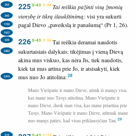
225
S-43
Y-34
356
Tai reiškia pažinti visų žmonių
vienybę ir tikrą išaukštinimą:
visi yra sukurti
360
pagal Dievo „paveikslą ir panašumą“ (
Pr 1, 26
).
1700
1937
226
S-43
Y-34
339
Tai reiškia deramai naudotis
sukurtaisiais dalykais: tikėjimas į vieną Dievą
2402
akina mus viskuo, kas nėra Jis, tiek naudotis,
kiek tai mus artina prie Jo, ir atsisakyti, kiek
28
mus nuo Jo atitolina:
2415
Mano Viešpatie ir mano Dieve, atimk iš manęs visa,
kas mane nuo Tavęs atitolina. Mano Viešpatie ir
mano Dieve, duok man visa, kas mane priartina prie
Tavęs. Mano Viešpatie ir mano Dieve, atitrauk mane
nuo manęs paties, kad visas priklausyčiau Tau.
29
S-43
Y-34
313