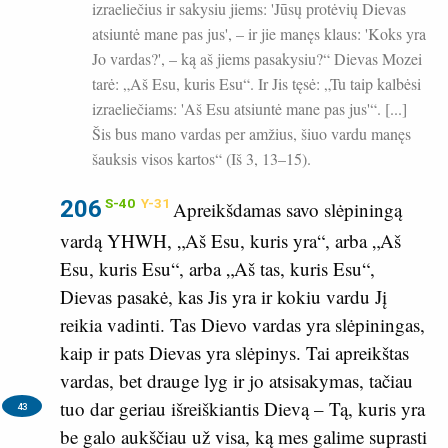
izraeliečius ir sakysiu jiems: 'Jūsų protėvių Dievas
atsiuntė mane pas jus', – ir jie manęs klaus: 'Koks yra
Jo vardas?', – ką aš jiems pasakysiu?“ Dievas Mozei
tarė: „Aš Esu, kuris Esu“. Ir Jis tęsė: „Tu taip kalbėsi
izraeliečiams: 'Aš Esu atsiuntė mane pas jus'“. [...]
Šis bus mano vardas per amžius, šiuo vardu manęs
šauksis visos kartos“ (Iš 3, 13–15).
206
S-40
Y-31
Apreikšdamas savo slėpiningą
vardą YHWH, „Aš Esu, kuris yra“, arba „Aš
Esu, kuris Esu“, arba „Aš tas, kuris Esu“,
Dievas pasakė, kas Jis yra ir kokiu vardu Jį
reikia vadinti. Tas Dievo vardas yra slėpiningas,
kaip ir pats Dievas yra slėpinys. Tai apreikštas
vardas, bet drauge lyg ir jo atsisakymas, tačiau
tuo dar geriau išreiškiantis Dievą – Tą,
kuris yra
43
be galo aukščiau už visa, ką mes galime suprasti