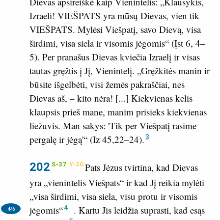
Dievas apsireiškė kaip Vienintelis: „Klausykis,
Izraeli! VIEŠPATS yra mūsų Dievas, vien tik
VIEŠPATS. Mylėsi Viešpatį, savo Dievą, visa
širdimi, visa siela ir visomis jėgomis“ (
Įst 6, 4–
5
). Per pranašus Dievas kviečia Izraelį ir visas
tautas gręžtis į Jį, Vienintelį. „Gręžkitės manin ir
būsite išgelbėti, visi žemės pakraščiai, nes
Dievas aš, – kito nėra! [...] Kiekvienas kelis
klaupsis prieš mane, manim prisieks kiekvienas
liežuvis. Man sakys: 'Tik per Viešpatį rasime
3
pergalę ir jėgą'“ (
Iz 45,22–24
).
202
S-37
Y-30
Pats Jėzus tvirtina, kad Dievas
yra „vienintelis Viešpats“ ir kad Jį reikia mylėti
„visa širdimi, visa siela, visu protu ir visomis
4
jėgomis“
.
Kartu Jis leidžia suprasti, kad esąs
446