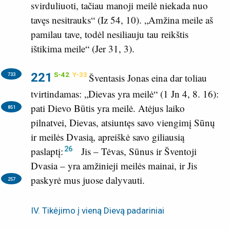
svirduliuoti, tačiau manoji meilė niekada nuo
tavęs nesitrauks“ (
Iz 54, 10
). „Amžina meile aš
pamilau tave, todėl nesiliauju tau reikštis
ištikima meile“ (
Jer 31, 3
).
221
S-42
Y-33
733
Šventasis Jonas eina dar toliau
tvirtindamas: „Dievas yra meilė“ (
1 Jn 4, 8. 16
):
pati Dievo Būtis yra meilė.
Atėjus laiko
851
pilnatvei, Dievas, atsiuntęs savo viengimį Sūnų
ir meilės Dvasią, apreiškė savo giliausią
26
paslaptį:
Jis – Tėvas, Sūnus ir Šventoji
Dvasia – yra amžinieji meilės mainai, ir Jis
paskyrė mus juose dalyvauti.
257
IV. Tikėjimo į vieną Dievą padariniai