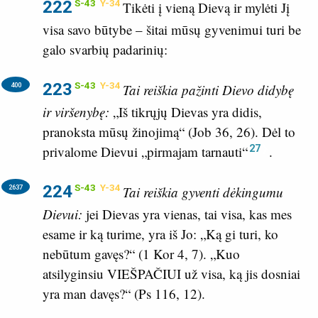
222
S-43
Y-34
Tikėti į vieną Dievą ir mylėti Jį
visa savo būtybe – šitai mūsų gyvenimui turi be
galo svarbių padarinių:
223
S-43
Y-34
400
Tai reiškia pažinti Dievo didybę
ir viršenybę:
„Iš tikrųjų Dievas yra didis,
pranoksta mūsų žinojimą“ (
Job 36, 26
). Dėl to
27
privalome Dievui „pirmajam tarnauti“
.
224
S-43
Y-34
2637
Tai reiškia gyventi dėkingumu
Dievui:
jei Dievas yra vienas, tai visa, kas mes
esame ir ką turime, yra iš Jo: „Ką gi turi, ko
nebūtum gavęs?“ (
1 Kor 4, 7
). „Kuo
atsilyginsiu VIEŠPAČIUI už visa, ką jis dosniai
yra man davęs?“ (
Ps 116, 12
).