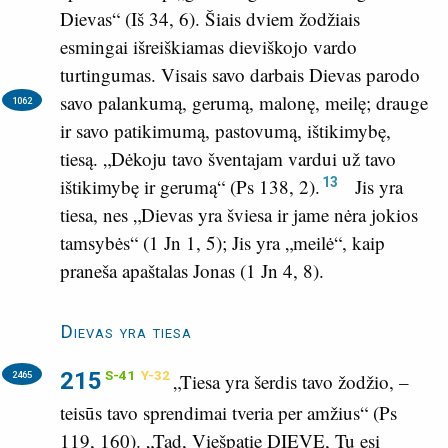
Dievas“ (
Iš 34, 6
). Šiais dviem žodžiais
esmingai išreiškiamas dieviškojo vardo
turtingumas. Visais savo darbais Dievas parodo
savo palankumą, gerumą, malonę, meilę;
drauge
1062
ir savo patikimumą, pastovumą, ištikimybę,
tiesą. „Dėkoju tavo šventajam vardui už tavo
13
ištikimybę ir gerumą“ (
Ps 138, 2
).
Jis yra
tiesa, nes „Dievas yra šviesa ir jame nėra jokios
tamsybės“ (
1 Jn 1, 5
); Jis yra „meilė“, kaip
praneša apaštalas Jonas (
1 Jn 4, 8
).
Dievas yra tiesa
215
S-41
Y-32
2465
„Tiesa yra šerdis tavo žodžio, –
teisūs tavo sprendimai tveria per amžius“ (
Ps
119, 160
). „Tad, Viešpatie DIEVE, Tu esi