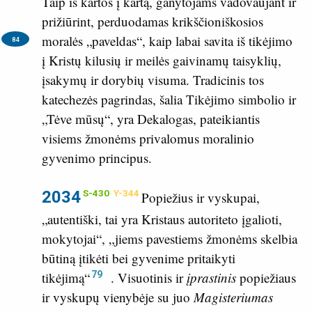
Taip iš kartos į kartą, ganytojams vadovaujant ir
prižiūrint, perduodamas krikščioniškosios
moralės „paveldas“,
kaip labai savita iš tikėjimo
84
į Kristų kilusių ir meilės gaivinamų taisyklių,
įsakymų ir dorybių visuma. Tradicinis tos
katechezės pagrindas, šalia Tikėjimo simbolio ir
„Tėve mūsų“, yra Dekalogas, pateikiantis
visiems žmonėms privalomus moralinio
gyvenimo principus.
2034
S-430
Y-344
Popiežius ir vyskupai,
„autentiški, tai yra Kristaus autoriteto įgalioti,
mokytojai“, „jiems pavestiems žmonėms skelbia
būtiną įtikėti bei gyvenime pritaikyti
79
tikėjimą“
. Visuotinis ir
įprastinis
popiežiaus
ir vyskupų vienybėje su juo
Magisteriumas