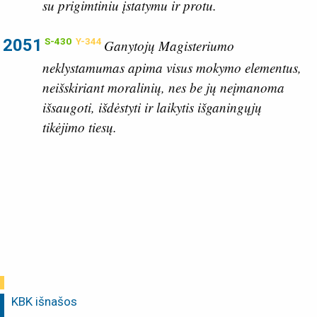
su prigimtiniu įstatymu ir protu.
2051
S-430
Y-344
Ganytojų Magisteriumo
neklystamumas apima visus mokymo elementus,
neišskiriant moralinių, nes be jų neįmanoma
išsaugoti, išdėstyti ir laikytis išganingųjų
tikėjimo tiesų.
KBK išnašos