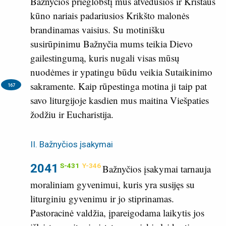
Bažnyčios prieglobstį mus atvedusios ir Kristaus
kūno nariais padariusios Krikšto malonės
brandinamas vaisius. Su motinišku
susirūpinimu Bažnyčia mums teikia Dievo
gailestingumą, kuris nugali visas mūsų
nuodėmes ir ypatingu būdu veikia Sutaikinimo
sakramente.
Kaip rūpestinga motina ji taip pat
167
savo liturgijoje kasdien mus maitina Viešpaties
žodžiu ir Eucharistija.
II. Bažnyčios įsakymai
2041
S-431
Y-346
Bažnyčios įsakymai tarnauja
moraliniam gyvenimui, kuris yra susijęs su
liturginiu gyvenimu ir jo stiprinamas.
Pastoracinė valdžia, įpareigodama laikytis jos