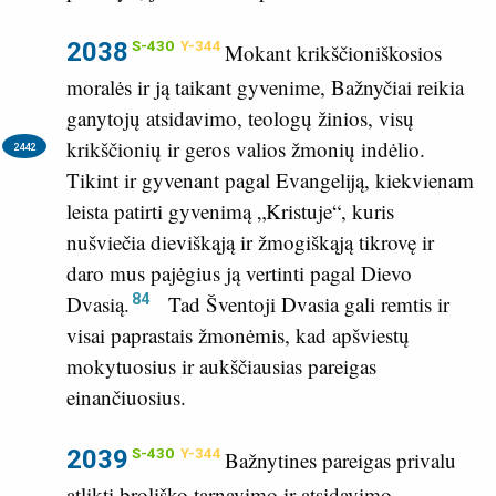
2038
S-430
Y-344
Mokant krikščioniškosios
moralės ir ją taikant gyvenime, Bažnyčiai reikia
ganytojų atsidavimo, teologų žinios, visų
krikščionių ir geros valios žmonių indėlio.
2442
Tikint ir gyvenant pagal Evangeliją, kiekvienam
leista patirti gyvenimą „Kristuje“, kuris
nušviečia dieviškąją ir žmogiškąją tikrovę ir
daro mus pajėgius ją vertinti pagal Dievo
84
Dvasią.
Tad Šventoji Dvasia gali remtis ir
visai paprastais žmonėmis, kad apšviestų
mokytuosius ir aukščiausias pareigas
einančiuosius.
2039
S-430
Y-344
Bažnytines pareigas privalu
atlikti broliško tarnavimo ir atsidavimo