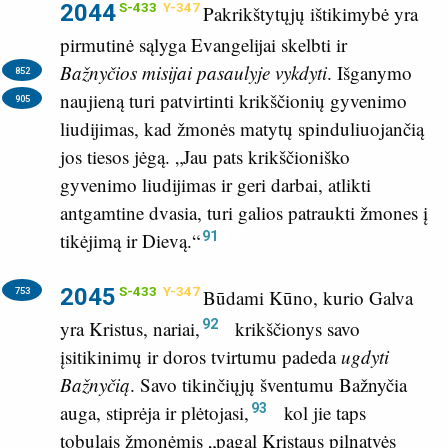
2044
S-433
Y-347
Pakrikštytųjų ištikimybė yra
pirmutinė sąlyga Evangelijai skelbti ir
Bažnyčios misijai pasaulyje vykdyti
.
Išganymo
852
naujieną turi patvirtinti krikščionių gyvenimo
905
liudijimas, kad žmonės matytų spinduliuojančią
jos tiesos jėgą. „Jau pats krikščioniško
gyvenimo liudijimas ir geri darbai, atlikti
antgamtine dvasia, turi galios patraukti žmones į
91
tikėjimą ir Dievą.“
2045
S-433
Y-347
753
Būdami Kūno, kurio Galva
92
yra Kristus, nariai,
krikščionys savo
įsitikinimų ir doros tvirtumu padeda
ugdyti
Bažnyčią
. Savo tikinčiųjų šventumu Bažnyčia
93
auga, stiprėja ir plėtojasi,
kol jie taps
tobulais žmonėmis „pagal Kristaus pilnatvės