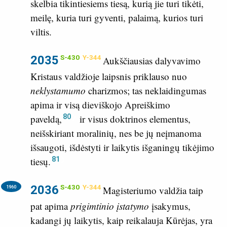
skelbia tikintiesiems tiesą, kurią jie turi tikėti,
meilę, kuria turi gyventi, palaimą, kurios turi
viltis.
2035
S-430
Y-344
Aukščiausias dalyvavimo
Kristaus valdžioje laipsnis priklauso nuo
neklystamumo
charizmos; tas neklaidingumas
apima ir visą dieviškojo Apreiškimo
80
paveldą,
ir visus doktrinos elementus,
neišskiriant moralinių, nes be jų neįmanoma
išsaugoti, išdėstyti ir laikytis išganingų tikėjimo
81
tiesų.
2036
S-430
Y-344
1960
Magisteriumo valdžia taip
pat apima
prigimtinio įstatymo
įsakymus,
kadangi jų laikytis, kaip reikalauja Kūrėjas, yra