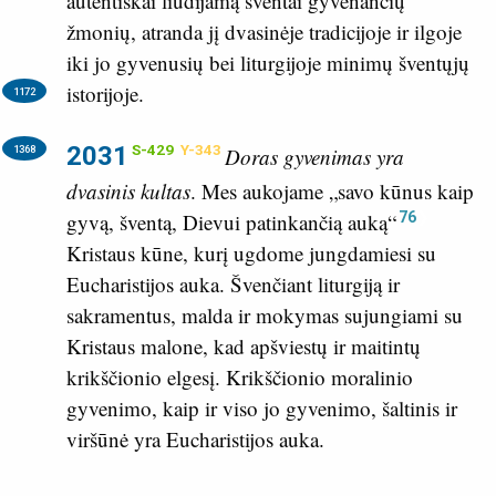
autentiškai liudijamą šventai gyvenančių
žmonių, atranda jį dvasinėje tradicijoje ir ilgoje
iki jo gyvenusių bei liturgijoje minimų šventųjų
istorijoje.
1172
2031
S-429
Y-343
1368
Doras gyvenimas yra
dvasinis kultas
. Mes aukojame „savo kūnus kaip
76
gyvą, šventą, Dievui patinkančią auką“
Kristaus kūne, kurį ugdome jungdamiesi su
Eucharistijos auka. Švenčiant liturgiją ir
sakramentus, malda ir mokymas sujungiami su
Kristaus malone, kad apšviestų ir maitintų
krikščionio elgesį. Krikščionio moralinio
gyvenimo, kaip ir viso jo gyvenimo, šaltinis ir
viršūnė yra Eucharistijos auka.