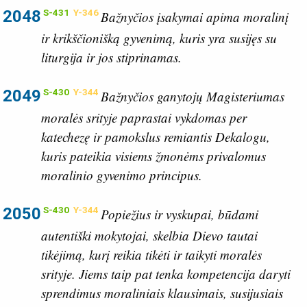
2048
S-431
Y-346
Bažnyčios įsakymai apima moralinį
ir krikščionišką gyvenimą, kuris yra susijęs su
liturgija ir jos stiprinamas.
2049
S-430
Y-344
Bažnyčios ganytojų Magisteriumas
moralės srityje paprastai vykdomas per
katechezę ir pamokslus remiantis Dekalogu,
kuris pateikia visiems žmonėms privalomus
moralinio gyvenimo principus.
2050
S-430
Y-344
Popiežius ir vyskupai, būdami
autentiški mokytojai, skelbia Dievo tautai
tikėjimą, kurį reikia tikėti ir taikyti moralės
srityje. Jiems taip pat tenka kompetencija daryti
sprendimus moraliniais klausimais, susijusiais