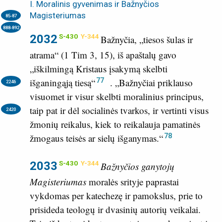
I. Moralinis gyvenimas ir Bažnyčios
Magisteriumas
85-87
888-892
2032
S-430
Y-344
Bažnyčia, „tiesos šulas ir
atrama“ (
1 Tim 3, 15
), iš apaštalų gavo
„iškilmingą Kristaus įsakymą skelbti
77
išganingąją tiesą“
.
„Bažnyčiai priklauso
2246
visuomet ir visur skelbti moralinius principus,
taip pat ir dėl socialinės tvarkos,
ir vertinti visus
2420
žmonių reikalus, kiek to reikalauja pamatinės
78
žmogaus teisės ar sielų išganymas.“
2033
S-430
Y-344
Bažnyčios ganytojų
Magisteriumas
moralės srityje paprastai
vykdomas per katechezę ir pamokslus, prie to
prisideda teologų ir dvasinių autorių veikalai.