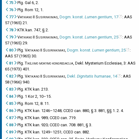
75
Plg. Gal 6, 2.
76
Plg. Rom 12, 1.
77
Vatikano II Susirinkimas
,
Dogm. konst.
Lumen gentium
, 17
: AAS
57 (1965) 21.
78
KTK kan. 747, § 2.
79
Vatikano II Susirinkimas
,
Dogm. konst.
Lumen gentium
, 25
: AAS
57 (1965) 29.
80
Plg.
Vatikano II Susirinkimas
,
Dogm. konst.
Lumen gentium
, 25
:
AAS 57 (1965) 30.
81
Plg.
Tikėjimo mokymo kongregacija
, Dekl. Mysterium Ecclesiae, 3: AAS
65 (1973) 401.
82
Plg.
Vatikano II Susirinkimas
,
Dekl.
Dignitatis humanae
, 14
: AAS
58 (1966) 940.
83
Plg. KTK kan. 213.
84
Plg. 1 Kor 2, 10–15.
85
Plg. Rom 12, 8. 11.
86
Plg. KTK kan. 1246–1248; CCEO can. 880, § 3. 881, §§ 1. 2. 4.
87
Plg. KTK kan. 989; CCEO can. 719.
88
Plg. KTK kan. 920; CCEO can. 708. 881, § 3.
89
Plg. KTK kan. 1249–1251; CCEO can. 882.