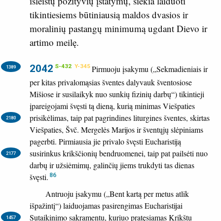
išleistų pozityvių įstatymų, siekia laiduoti
tikintiesiems būtiniausią maldos dvasios ir
moralinių pastangų minimumą ugdant Dievo ir
artimo meilę.
2042
S-432
Y-345
Pirmuoju įsakymu („Sekmadieniais ir
1389
per kitas privalomąsias šventes dalyvauk šventosiose
Mišiose ir susilaikyk nuo sunkių fizinių darbų“) tikintieji
įpareigojami švęsti tą dieną, kurią minimas Viešpaties
prisikėlimas, taip pat pagrindines liturgines šventes,
skirtas
2180
Viešpaties, Švč. Mergelės Marijos ir šventųjų slėpiniams
pagerbti. Pirmiausia jie privalo švęsti Eucharistiją
susirinkus krikščionių bendruomenei,
taip pat pailsėti nuo
2177
darbų ir užsiėmimų, galinčių jiems trukdyti tas dienas
švęsti.
86
Antruoju įsakymu („Bent kartą per metus atlik
išpažintį“) laiduojamas pasirengimas Eucharistijai
Sutaikinimo sakramentu,
kuriuo pratęsiamas Krikštu
1457