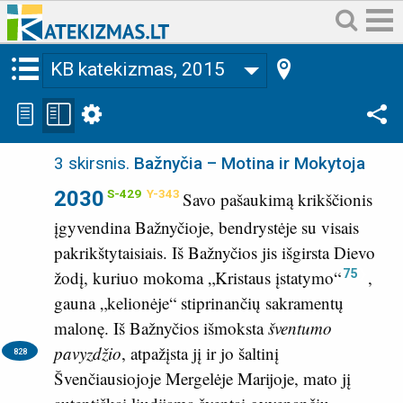
KB katekizmas, 2015
3 skirsnis
.
Bažnyčia – Motina ir Mokytoja
2030
S-429
Y-343
Savo pašaukimą krikščionis
įgyvendina Bažnyčioje, bendrystėje su visais
pakrikštytaisiais. Iš Bažnyčios jis išgirsta Dievo
75
žodį, kuriuo mokoma „Kristaus įstatymo“
,
gauna „kelionėje“ stiprinančių sakramentų
malonę. Iš Bažnyčios išmoksta
šventumo
pavyzdžio
,
atpažįsta jį ir jo šaltinį
828
Švenčiausiojoje Mergelėje Marijoje, mato jį