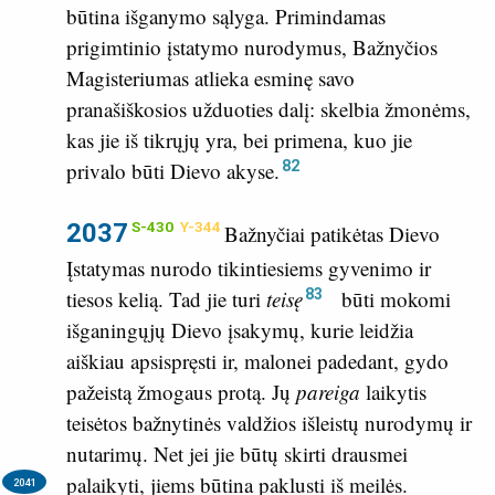
būtina išganymo sąlyga. Primindamas
prigimtinio įstatymo nurodymus, Bažnyčios
Magisteriumas atlieka esminę savo
pranašiškosios užduoties dalį: skelbia žmonėms,
kas jie iš tikrųjų yra, bei primena, kuo jie
82
privalo būti Dievo akyse.
2037
S-430
Y-344
Bažnyčiai patikėtas Dievo
Įstatymas nurodo tikintiesiems gyvenimo ir
83
tiesos kelią. Tad jie turi
teisę
būti mokomi
išganingųjų Dievo įsakymų, kurie leidžia
aiškiau apsispręsti ir, malonei padedant, gydo
pažeistą žmogaus protą. Jų
pareiga
laikytis
teisėtos bažnytinės valdžios išleistų nurodymų ir
nutarimų. Net jei jie būtų skirti drausmei
palaikyti, jiems būtina paklusti iš meilės.
2041