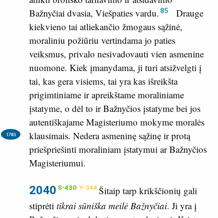
85
Bažnyčiai dvasia, Viešpaties vardu.
Drauge
kiekvieno tai atliekančio žmogaus sąžinė,
moraliniu požiūriu vertindama jo paties
veiksmus, privalo nesivadovauti vien asmenine
nuomone. Kiek įmanydama, ji turi atsižvelgti į
tai, kas gera visiems, tai yra kas išreikšta
prigimtiniame ir apreikštame moraliniame
įstatyme, o dėl to ir Bažnyčios įstatyme bei jos
autentiškajame Magisteriumo mokyme moralės
klausimais.
Nedera asmeninę sąžinę ir protą
1783
priešpriešinti moraliniam įstatymui ar Bažnyčios
Magisteriumui.
2040
S-430
Y-344
Šitaip tarp krikščionių gali
stiprėti
tikrai sūniška meilė Bažnyčiai
. Ji yra į