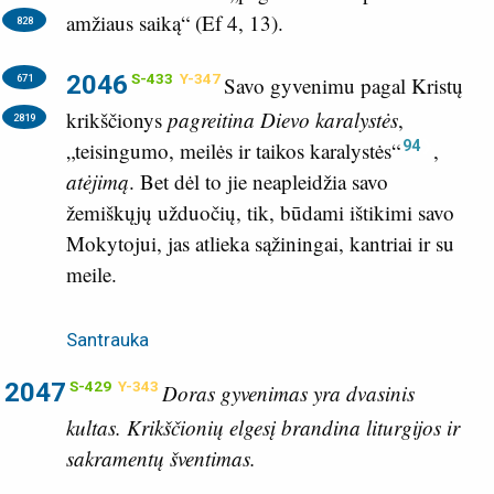
amžiaus saiką“ (
Ef 4, 13
).
828
2046
S-433
Y-347
671
Savo gyvenimu pagal Kristų
krikščionys
pagreitina Dievo karalystės
,
2819
94
„teisingumo, meilės ir taikos karalystės“
,
atėjimą
. Bet dėl to jie neapleidžia savo
žemiškųjų užduočių, tik, būdami ištikimi savo
Mokytojui, jas atlieka sąžiningai, kantriai ir su
meile.
Santrauka
2047
S-429
Y-343
Doras gyvenimas yra dvasinis
kultas. Krikščionių elgesį brandina liturgijos ir
sakramentų šventimas.