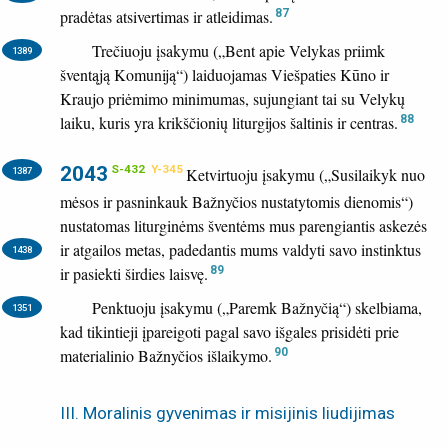
pradėtas atsivertimas ir atleidimas.
87
Trečiuoju įsakymu („Bent apie Velykas priimk
1389
šventąją Komuniją“) laiduojamas Viešpaties Kūno ir
Kraujo priėmimo minimumas, sujungiant tai su Velykų
laiku, kuris yra krikščionių liturgijos šaltinis ir centras.
88
2043
S-432
Y-345
Ketvirtuoju įsakymu („Susilaikyk nuo
1387
mėsos ir pasninkauk Bažnyčios nustatytomis dienomis“)
nustatomas liturginėms šventėms mus parengiantis askezės
ir atgailos metas,
padedantis mums valdyti savo instinktus
1438
ir pasiekti širdies laisvę.
89
Penktuoju įsakymu („Paremk Bažnyčią“) skelbiama,
1351
kad tikintieji įpareigoti pagal savo išgales prisidėti prie
materialinio Bažnyčios išlaikymo.
90
III. Moralinis gyvenimas ir misijinis liudijimas